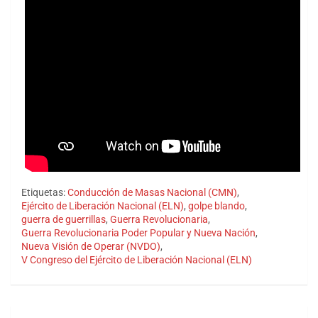
Etiquetas:
Conducción de Masas Nacional (CMN)
,
Ejército de Liberación Nacional (ELN)
,
golpe blando
,
guerra de guerrillas
,
Guerra Revolucionaria
,
Guerra Revolucionaria Poder Popular y Nueva Nación
,
Nueva Visión de Operar (NVDO)
,
V Congreso del Ejército de Liberación Nacional (ELN)
Navegación