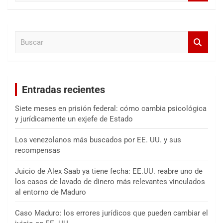
s
c
a
B
r
u
s
c
a
Entradas recientes
r
Siete meses en prisión federal: cómo cambia psicológica
y jurídicamente un exjefe de Estado
Los venezolanos más buscados por EE. UU. y sus
recompensas
Juicio de Alex Saab ya tiene fecha: EE.UU. reabre uno de
los casos de lavado de dinero más relevantes vinculados
al entorno de Maduro
Caso Maduro: los errores jurídicos que pueden cambiar el