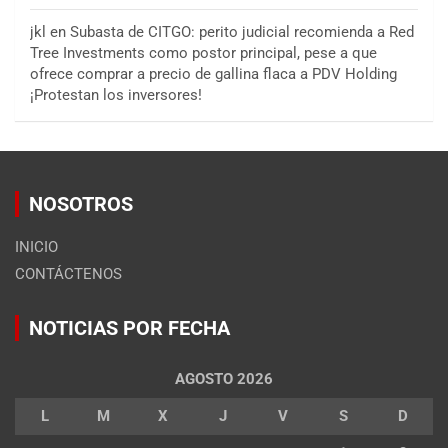
jkl
en
Subasta de CITGO: perito judicial recomienda a Red
Tree Investments como postor principal, pese a que
ofrece comprar a precio de gallina flaca a PDV Holding
¡Protestan los inversores!
NOSOTROS
INICIO
CONTÁCTENOS
NOTICIAS POR FECHA
AGOSTO 2026
L
M
X
J
V
S
D