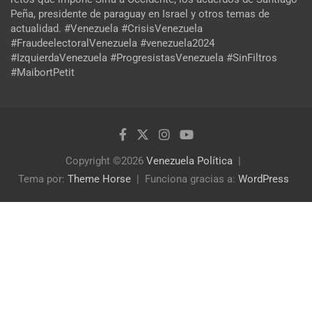
Peña, presidente de paraguay en Israel y otros temas de
actualidad. #Venezuela #CrisisVenezuela
#FraudeelectoralVenezuela #venezuela2024
#IzquierdaVenezuela #ProgresistasVenezuela #SinFiltros
#MaibortPetit
Copyright ©2026
Venezuela Política
Tema por:
Theme Horse
Funciona gracias a:
WordPress