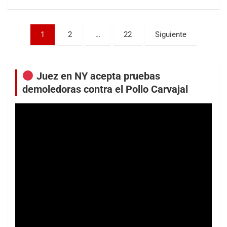
Paginación
1
2
…
22
Siguiente
de
entradas
Juez en NY acepta pruebas
demoledoras contra el Pollo Carvajal