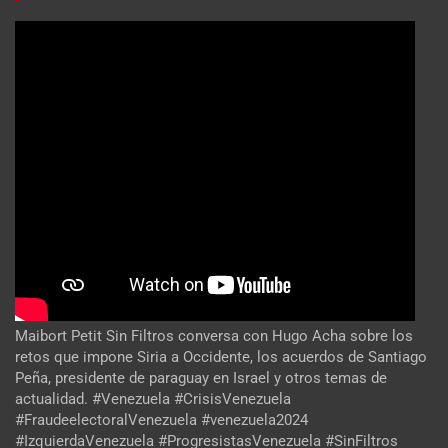
Maibort Petit Sin Filtros conversa con Hugo Acha sobre los
retos que impone Siria a Occidente, los acuerdos de Santiago
Peña, presidente de paraguay en Israel y otros temas de
actualidad. #Venezuela #CrisisVenezuela
#FraudeelectoralVenezuela #venezuela2024
#IzquierdaVenezuela #ProgresistasVenezuela #SinFiltros