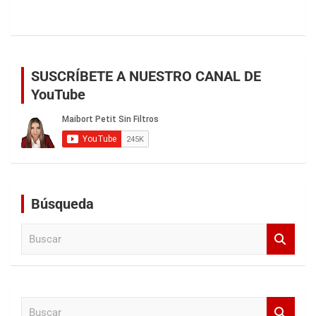
SUSCRÍBETE A NUESTRO CANAL DE
YouTube
Búsqueda
B
u
s
c
a
B
r