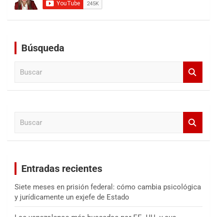
Búsqueda
B
u
s
c
a
B
r
u
s
c
a
Entradas recientes
r
Siete meses en prisión federal: cómo cambia psicológica
y jurídicamente un exjefe de Estado