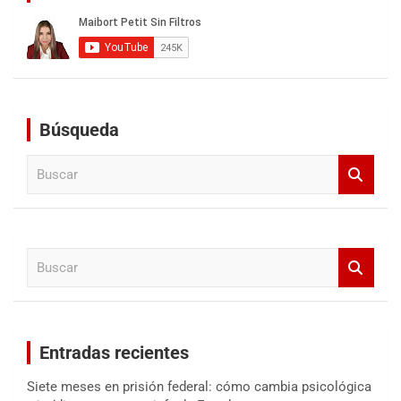
Búsqueda
B
u
s
c
a
B
r
u
s
c
a
Entradas recientes
r
Siete meses en prisión federal: cómo cambia psicológica