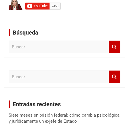
Búsqueda
B
u
s
c
a
B
r
u
s
c
a
Entradas recientes
r
Siete meses en prisión federal: cómo cambia psicológica
y jurídicamente un exjefe de Estado