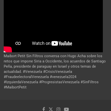
Maibort Petit Sin Filtros conversa con Hugo Acha sobre los
retos que impone Siria a Occidente, los acuerdos de Santiago
Peña, presidente de paraguay en Israel y otros temas de
actualidad. #Venezuela #CrisisVenezuela
#FraudeelectoralVenezuela #venezuela2024
#IzquierdaVenezuela #ProgresistasVenezuela #SinFiltros
#MaibortPetit