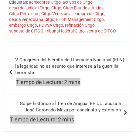
Etiquetas:
acreedores Citgo
,
activos de Citgo
,
acuerdo judicial Citgo
,
Citgo
,
Citgo Estados Unidos
,
Citgo Petroleum
,
Citgo Venezuela
,
compra de Citgo
,
deuda venezolana Citgo
,
Elliott Management Citgo
,
embargo Citgo
,
PDVSA Citgo
,
refinación Citgo
,
subasta de CITGO
,
tribunal federal Citgo
,
venta de CITGO
Navegación
V Congreso del Ejército de Liberación Nacional (ELN):
de
la legalidad no es asunto que interese a la guerrilla
terrorista
entradas
Golpe histórico al Tren de Aragua: EE.UU. acusa a
José Coronado-Meza por asesinato y extorsión