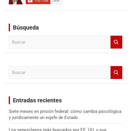
Búsqueda
B
u
s
c
a
B
r
u
s
c
a
Entradas recientes
r
Siete meses en prisión federal: cómo cambia psicológica
y jurídicamente un exjefe de Estado
Los venezolanos más buscados por EE. UU. y sus