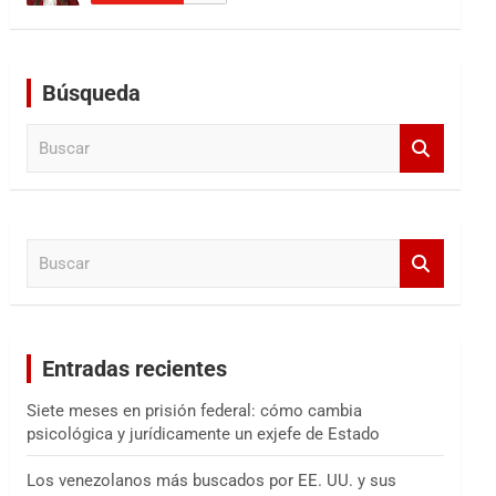
Búsqueda
B
u
s
c
a
B
r
u
s
c
a
Entradas recientes
r
Siete meses en prisión federal: cómo cambia
psicológica y jurídicamente un exjefe de Estado
Los venezolanos más buscados por EE. UU. y sus