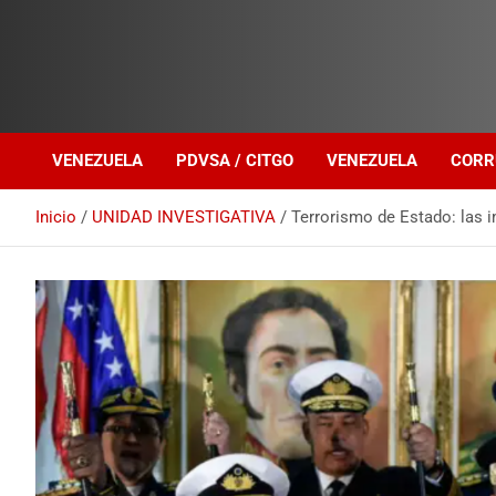
Investigación sobre Crimen Organizado Transnacional
Venezuela Política
VENEZUELA
PDVSA / CITGO
VENEZUELA
CORR
Inicio
UNIDAD INVESTIGATIVA
Terrorismo de Estado: las im