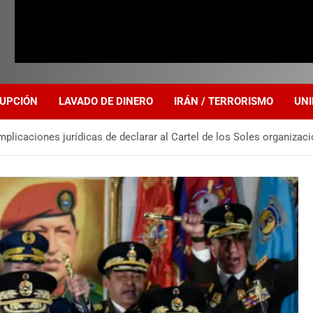
UPCIÓN
LAVADO DE DINERO
IRÁN / TERRORISMO
UNI
plicaciones jurídicas de declarar al Cartel de los Soles organizaci