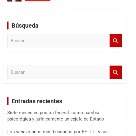
Búsqueda
B
u
s
c
a
B
r
u
s
c
a
Entradas recientes
r
Siete meses en prisión federal: cómo cambia
psicológica y jurídicamente un exjefe de Estado
Los venezolanos más buscados por EE. UU. y sus