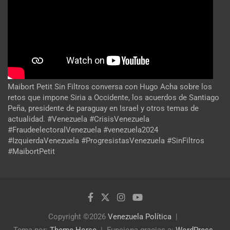
Maibort Petit Sin Filtros conversa con Hugo Acha sobre los
retos que impone Siria a Occidente, los acuerdos de Santiago
Peña, presidente de paraguay en Israel y otros temas de
actualidad. #Venezuela #CrisisVenezuela
#FraudeelectoralVenezuela #venezuela2024
#IzquierdaVenezuela #ProgresistasVenezuela #SinFiltros
#MaibortPetit
Copyright ©2026
Venezuela Política
Tema por:
Theme Horse
Funciona gracias a:
WordPress