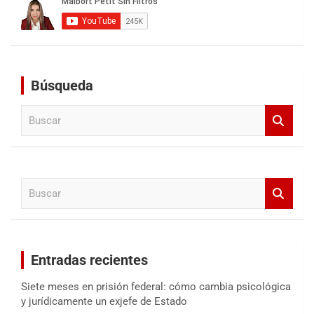
Búsqueda
B
u
s
c
a
B
r
u
s
c
a
Entradas recientes
r
Siete meses en prisión federal: cómo cambia psicológica
y jurídicamente un exjefe de Estado