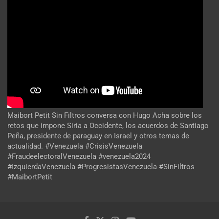
Maibort Petit Sin Filtros conversa con Hugo Acha sobre los
retos que impone Siria a Occidente, los acuerdos de Santiago
Peña, presidente de paraguay en Israel y otros temas de
actualidad. #Venezuela #CrisisVenezuela
#FraudeelectoralVenezuela #venezuela2024
#IzquierdaVenezuela #ProgresistasVenezuela #SinFiltros
#MaibortPetit