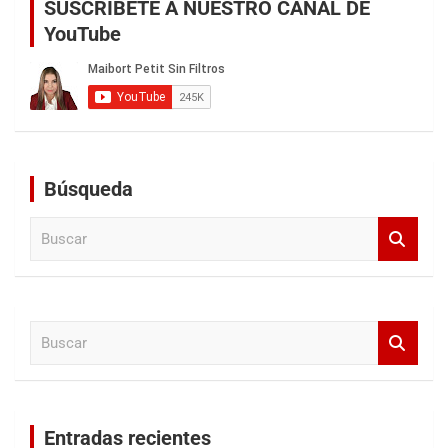
SUSCRÍBETE A NUESTRO CANAL DE
YouTube
Búsqueda
B
u
s
c
a
B
r
u
s
c
a
Entradas recientes
r