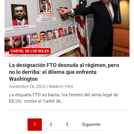
CARTEL DE LOS SOLES
La designación FTO desnuda al régimen, pero
no lo derriba: el dilema que enfrenta
Washington
noviembre 24, 2025
Maibort Petit
La etiqueta FTO no basta: los límites del arma legal de
EE.UU. contra el Cartel de…
Paginación
1
2
3
Siguiente
de