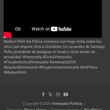
Maibort Petit Sin Filtros conversa con Hugo Acha sobre los
retos que impone Siria a Occidente, los acuerdos de Santiago
Peña, presidente de paraguay en Israel y otros temas de
actualidad. #Venezuela #CrisisVenezuela
#FraudeelectoralVenezuela #venezuela2024
#IzquierdaVenezuela #ProgresistasVenezuela #SinFiltros
#MaibortPetit
Copyright ©2026
Venezuela Política
Tema por:
Theme Horse
Funciona gracias a:
WordPress