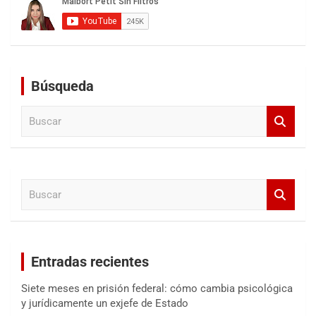
Búsqueda
B
u
s
c
a
B
r
u
s
c
a
Entradas recientes
r
Siete meses en prisión federal: cómo cambia psicológica
y jurídicamente un exjefe de Estado