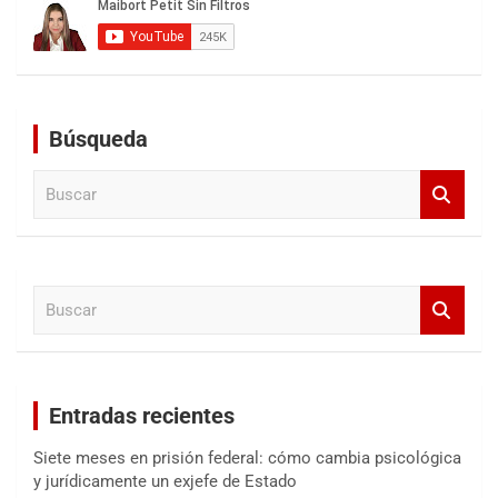
Búsqueda
B
u
s
c
a
B
r
u
s
c
a
Entradas recientes
r
Siete meses en prisión federal: cómo cambia psicológica
y jurídicamente un exjefe de Estado