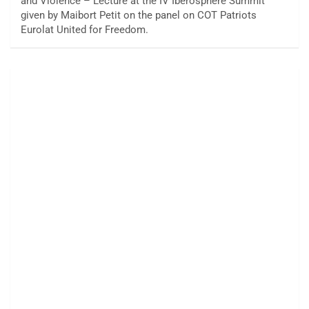
and Violence – Lecture at the IV Iberosphere Summit
given by Maibort Petit on the panel on COT Patriots
Eurolat United for Freedom.