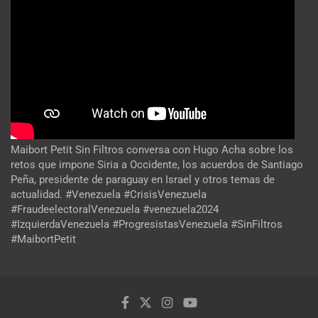
Maibort Petit Sin Filtros conversa con Hugo Acha sobre los
retos que impone Siria a Occidente, los acuerdos de Santiago
Peña, presidente de paraguay en Israel y otros temas de
actualidad. #Venezuela #CrisisVenezuela
#FraudeelectoralVenezuela #venezuela2024
#IzquierdaVenezuela #ProgresistasVenezuela #SinFiltros
#MaibortPetit