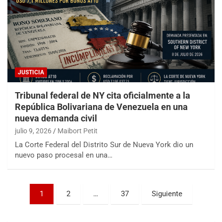
JUSTICIA
Tribunal federal de NY cita oficialmente a la
República Bolivariana de Venezuela en una
nueva demanda civil
julio 9, 2026
Maibort Petit
La Corte Federal del Distrito Sur de Nueva York dio un
nuevo paso procesal en una…
Paginación
1
2
…
37
Siguiente
de