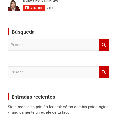
Búsqueda
B
u
s
c
a
B
r
u
s
c
a
Entradas recientes
r
Siete meses en prisión federal: cómo cambia psicológica
y jurídicamente un exjefe de Estado