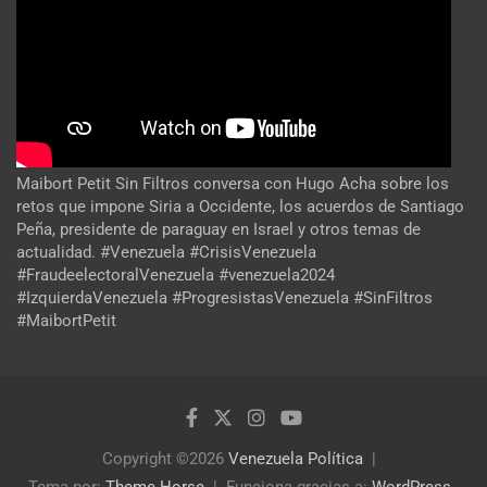
Maibort Petit Sin Filtros conversa con Hugo Acha sobre los
retos que impone Siria a Occidente, los acuerdos de Santiago
Peña, presidente de paraguay en Israel y otros temas de
actualidad. #Venezuela #CrisisVenezuela
#FraudeelectoralVenezuela #venezuela2024
#IzquierdaVenezuela #ProgresistasVenezuela #SinFiltros
#MaibortPetit
Copyright ©2026
Venezuela Política
Tema por:
Theme Horse
Funciona gracias a:
WordPress