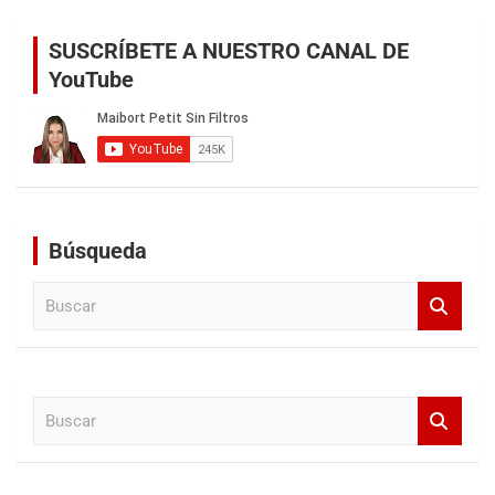
SUSCRÍBETE A NUESTRO CANAL DE
YouTube
Búsqueda
B
u
s
c
a
B
r
u
s
c