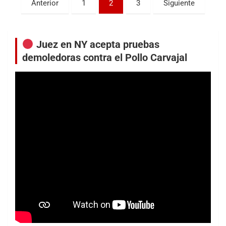
Paginación
Anterior
1
2
3
Siguiente
de
entradas
Juez en NY acepta pruebas
demoledoras contra el Pollo Carvajal