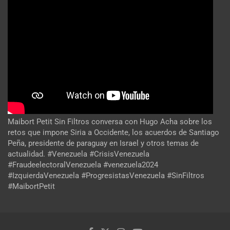
Maibort Petit Sin Filtros conversa con Hugo Acha sobre los
retos que impone Siria a Occidente, los acuerdos de Santiago
Peña, presidente de paraguay en Israel y otros temas de
actualidad. #Venezuela #CrisisVenezuela
#FraudeelectoralVenezuela #venezuela2024
#IzquierdaVenezuela #ProgresistasVenezuela #SinFiltros
#MaibortPetit