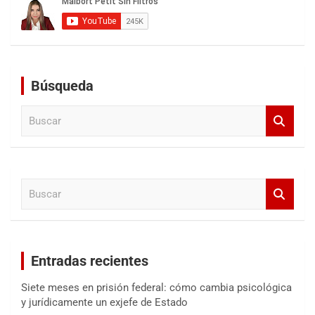
Búsqueda
B
u
s
c
a
B
r
u
s
c
a
Entradas recientes
r
Siete meses en prisión federal: cómo cambia psicológica
y jurídicamente un exjefe de Estado