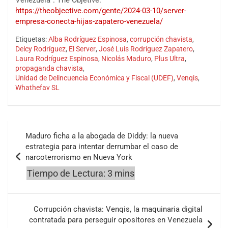
Venezuela”. The Objetive.
https://theobjective.com/gente/2024-03-10/server-
empresa-conecta-hijas-zapatero-venezuela/
Etiquetas:
Alba Rodríguez Espinosa
,
corrupción chavista
,
Delcy Rodríguez
,
El Server
,
José Luis Rodríguez Zapatero
,
Laura Rodríguez Espinosa
,
Nicolás Maduro
,
Plus Ultra
,
propaganda chavista
,
Unidad de Delincuencia Económica y Fiscal (UDEF)
,
Venqis
,
Whathefav SL
Navegación
Maduro ficha a la abogada de Diddy: la nueva
de
estrategia para intentar derrumbar el caso de
narcoterrorismo en Nueva York
entradas
Corrupción chavista: Venqis, la maquinaria digital
contratada para perseguir opositores en Venezuela