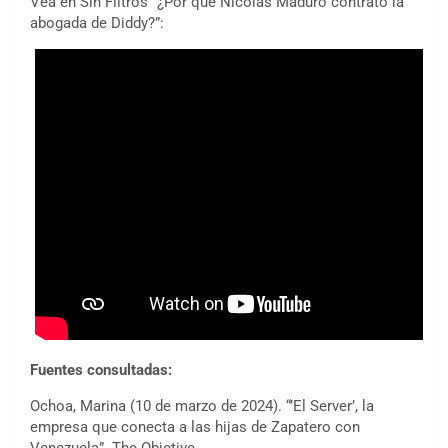
Vea en Sin Filtros “¿Por qué Nicolás Maduro contrató la
abogada de Diddy?”:
Fuentes consultadas:
Ochoa, Marina (10 de marzo de 2024). “’El Server’, la
empresa que conecta a las hijas de Zapatero con