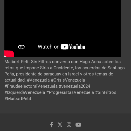
Maibort Petit Sin Filtros conversa con Hugo Acha sobre los
retos que impone Siria a Occidente, los acuerdos de Santiago
Peña, presidente de paraguay en Israel y otros temas de
actualidad. #Venezuela #CrisisVenezuela
#FraudeelectoralVenezuela #venezuela2024
#IzquierdaVenezuela #ProgresistasVenezuela #SinFiltros
#MaibortPetit