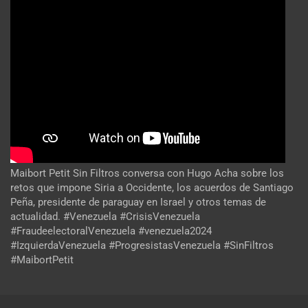
Maibort Petit Sin Filtros conversa con Hugo Acha sobre los
retos que impone Siria a Occidente, los acuerdos de Santiago
Peña, presidente de paraguay en Israel y otros temas de
actualidad. #Venezuela #CrisisVenezuela
#FraudeelectoralVenezuela #venezuela2024
#IzquierdaVenezuela #ProgresistasVenezuela #SinFiltros
#MaibortPetit