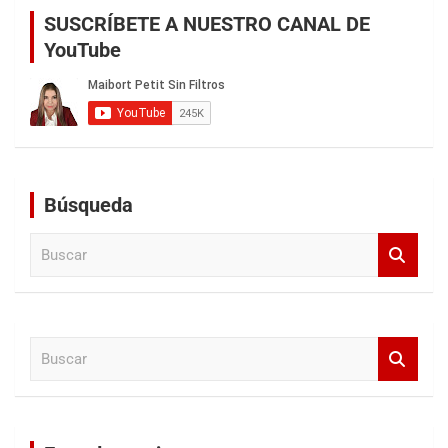
SUSCRÍBETE A NUESTRO CANAL DE
YouTube
Búsqueda
B
u
s
c
a
B
r
u
s
c
a