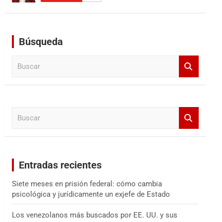
Búsqueda
B
u
s
c
a
B
r
u
s
c
a
Entradas recientes
r
Siete meses en prisión federal: cómo cambia
psicológica y jurídicamente un exjefe de Estado
Los venezolanos más buscados por EE. UU. y sus