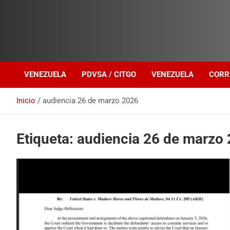
Investigación sobre Crimen Organizado Transnacional
Venezuela Política
VENEZUELA
PDVSA / CITGO
VENEZUELA
CORR
Inicio
audiencia 26 de marzo 2026
Etiqueta:
audiencia 26 de marzo