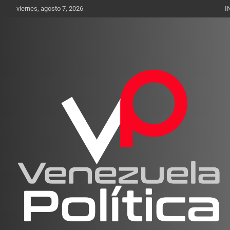
Saltar
viernes, agosto 7, 2026
I
al
contenido