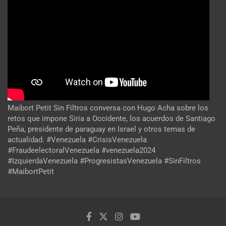
Maibort Petit Sin Filtros conversa con Hugo Acha sobre los
retos que impone Siria a Occidente, los acuerdos de Santiago
Peña, presidente de paraguay en Israel y otros temas de
actualidad. #Venezuela #CrisisVenezuela
#FraudeelectoralVenezuela #venezuela2024
#IzquierdaVenezuela #ProgresistasVenezuela #SinFiltros
#MaibortPetit