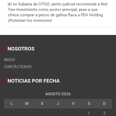
jkl
en
Subasta de CITGO: perito judicial recomienda a Red
Tree Investments como postor principal, pese a que
ofrece comprar a precio de gallina flaca a PDV Holding
¡Protestan los inversores!
NOSOTROS
INICIO
CONTÁCTENOS
NOTICIAS POR FECHA
AGOSTO 2026
L
M
X
J
V
S
D
1
2