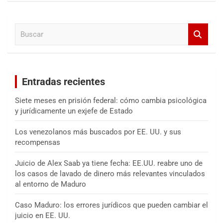
c
a
B
r
u
s
c
a
Entradas recientes
r
Siete meses en prisión federal: cómo cambia psicológica
y jurídicamente un exjefe de Estado
Los venezolanos más buscados por EE. UU. y sus
recompensas
Juicio de Alex Saab ya tiene fecha: EE.UU. reabre uno de
los casos de lavado de dinero más relevantes vinculados
al entorno de Maduro
Caso Maduro: los errores jurídicos que pueden cambiar el
juicio en EE. UU.