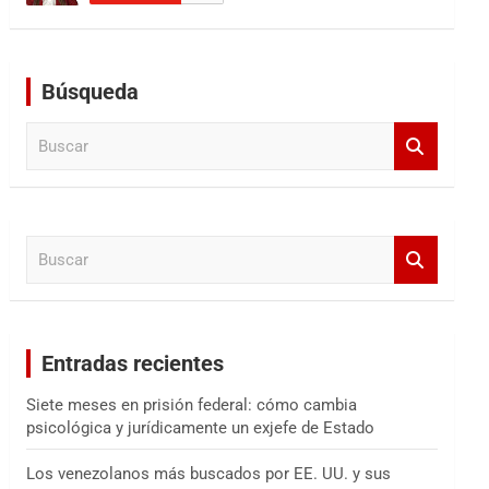
Búsqueda
B
u
s
c
a
B
r
u
s
c
a
Entradas recientes
r
Siete meses en prisión federal: cómo cambia
psicológica y jurídicamente un exjefe de Estado
Los venezolanos más buscados por EE. UU. y sus