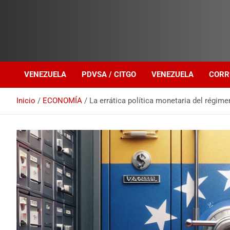
Investigación sobre Crimen Organizado Transnacional
Venezuela Política
VENEZUELA
PDVSA / CITGO
VENEZUELA
CORR
Inicio
ECONOMÍA
La errática política monetaria del régim