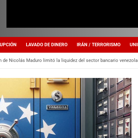
UPCIÓN
LAVADO DE DINERO
IRÁN / TERRORISMO
UNI
en de Nicolás Maduro limitó la liquidez del sector bancario venezo