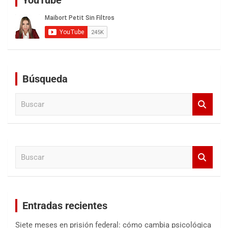
YouTube
Búsqueda
B
u
s
c
a
B
r
u
s
c
a
Entradas recientes
r
Siete meses en prisión federal: cómo cambia psicológica