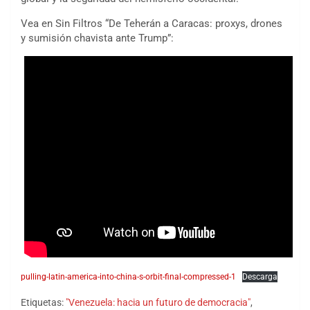
Vea en Sin Filtros “De Teherán a Caracas: proxys, drones
y sumisión chavista ante Trump”:
pulling-latin-america-into-china-s-orbit-final-compressed-1
Descarga
Etiquetas:
"Venezuela: hacia un futuro de democracia"
,