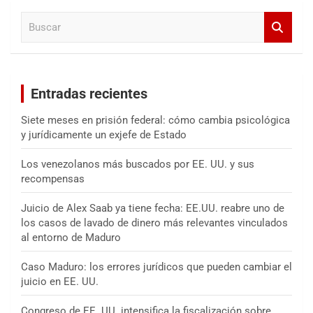
a
B
r
u
s
c
a
Entradas recientes
r
Siete meses en prisión federal: cómo cambia psicológica
y jurídicamente un exjefe de Estado
Los venezolanos más buscados por EE. UU. y sus
recompensas
Juicio de Alex Saab ya tiene fecha: EE.UU. reabre uno de
los casos de lavado de dinero más relevantes vinculados
al entorno de Maduro
Caso Maduro: los errores jurídicos que pueden cambiar el
juicio en EE. UU.
Congreso de EE. UU. intensifica la fiscalización sobre