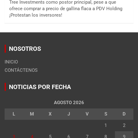
Tree Investments como postor principal, pese a que
ofrece comprar a precio de gallina flaca a PDV Holding
¡Protestan los inversores!
NOSOTROS
INICIO
CONTÁCTENOS
NOTICIAS POR FECHA
AGOSTO 2026
L
M
X
J
V
S
D
1
2
3
4
5
6
7
8
9