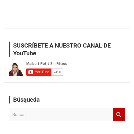
SUSCRÍBETE A NUESTRO CANAL DE
YouTube
Búsqueda
B
u
s
c