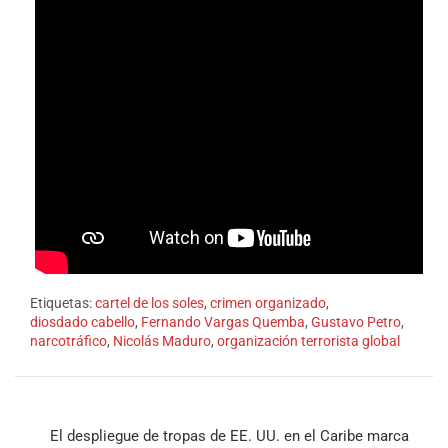
Etiquetas:
cartel de los soles
,
crimen organizado
,
diosdado cabello
,
Fernando Vargas Quemba
,
Gustavo Petro
,
narcotráfico
,
Nicolás Maduro
,
organización terrorista global
Navegación
El despliegue de tropas de EE. UU. en el Caribe marca