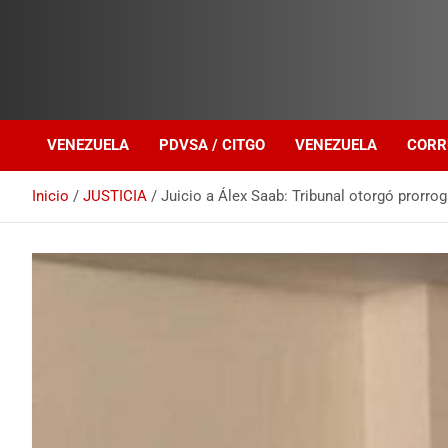
Investigación sobre Crimen Organizado Transnacional
Venezuela Política
VENEZUELA
PDVSA / CITGO
VENEZUELA
CORR
Inicio
JUSTICIA
Juicio a Álex Saab: Tribunal otorgó prorrog