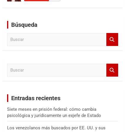
Búsqueda
B
u
s
c
a
B
r
u
s
c
a
Entradas recientes
r
Siete meses en prisión federal: cómo cambia
psicológica y jurídicamente un exjefe de Estado
Los venezolanos más buscados por EE. UU. y sus