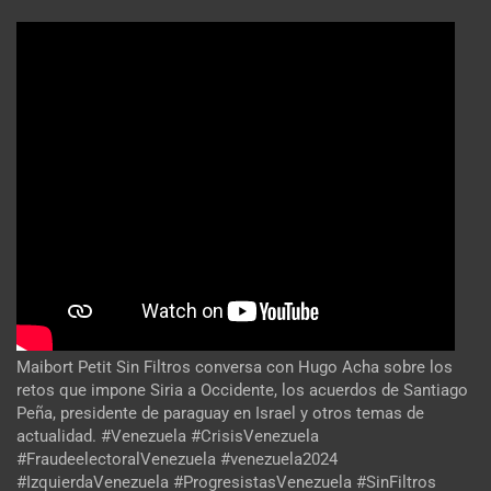
Maibort Petit Sin Filtros conversa con Hugo Acha sobre los
retos que impone Siria a Occidente, los acuerdos de Santiago
Peña, presidente de paraguay en Israel y otros temas de
actualidad. #Venezuela #CrisisVenezuela
#FraudeelectoralVenezuela #venezuela2024
#IzquierdaVenezuela #ProgresistasVenezuela #SinFiltros