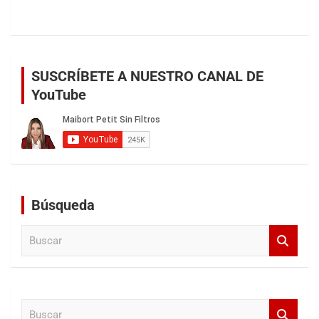
SUSCRÍBETE A NUESTRO CANAL DE
YouTube
Búsqueda
B
u
s
c
a
B
r