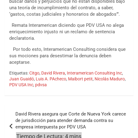
buscar daños y perjuicios que no están disponibles bajo
una teoría de incumplimiento del contrato, a saber,
‘gastos, costas judiciales y honorarios de abogados’”.
Remata Interamerican diciendo que PDV USA no alega
enriquecimiento injusto ni un reclamo de sentencia
declaratoria.
Por todo esto, Interamerican Consulting considera que
sus mociones para desestimar la denuncia deben
aceptarse.
Etiquetas:
Citgo
,
David Rivera
,
Interamerican Consulting Inc
,
Juan Guaidó
,
Luis A. PAcheco
,
Maibort petit
,
Nicolás Maduro
,
PDV USA Inc
,
pdvsa
Navegación
David Rivera asegura que Corte de Nueva York carece
de
de jurisdicción para atender demanda contra su
empresa interpuesta por PDV USA
entradas