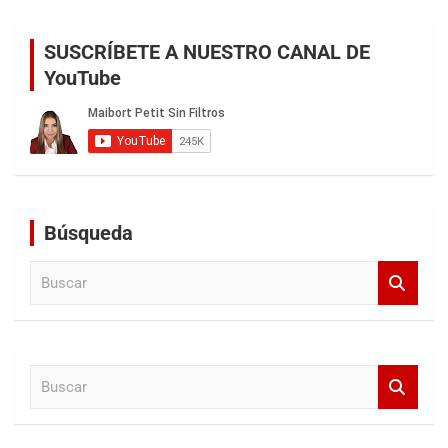
SUSCRÍBETE A NUESTRO CANAL DE
YouTube
Búsqueda
B
u
s
c
a
B
r
u
s
c