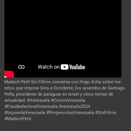
Maibort Petit Sin Filtros conversa con Hugo Acha sobre los
retos que impone Siria a Occidente, los acuerdos de Santiago
Peña, presidente de paraguay en Israel y otros temas de
actualidad. #Venezuela #CrisisVenezuela
#FraudeelectoralVenezuela #venezuela2024
#IzquierdaVenezuela #ProgresistasVenezuela #SinFiltros
#MaibortPetit