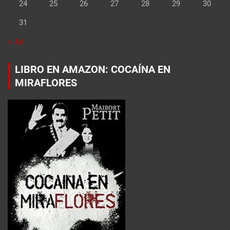
24
25
26
27
28
29
30
31
« Jul
LIBRO EN AMAZON: COCAÍNA EN
MIRAFLORES