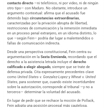
contacto directo
—ni telefónico, ni por video, ni de ningún
otro tipo— con Maduro. No obstante, introduce un
argumento contextual: afirma que el acusado fue
detenido bajo
circunstancias extraordinarias
,
caracterizadas por la privación abrupta de libertad,
restricciones de comunicación y la inmersión inmediata
en un proceso penal extranjero, en un idioma distinto, lo
que —según Fein— podría dar lugar a malentendidos o
fallas de comunicación indirecta.
Desde una perspectiva constitucional, Fein centra su
argumentación en la
Sexta Enmienda
, recordando que el
derecho a la asistencia letrada incluye el
derecho
calificado a elegir abogado
, siempre que se trate de
defensa privada. Cita expresamente precedentes clave
como
United States v. Gonzalez-Lopez
y
Wheat v. United
States
, para sostener que, cuando existe incertidumbre
sobre la autorización, corresponde al tribunal —y no a
terceros— determinar la voluntad del acusado.
En lugar de pedir que se rechace la moción de Pollack,
Fein adopta una posición procesal más cautelosa.