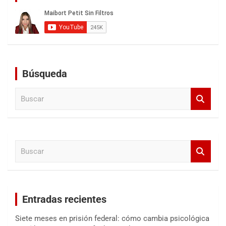
Búsqueda
B
u
s
c
a
B
r
u
s
c
a
Entradas recientes
r
Siete meses en prisión federal: cómo cambia psicológica