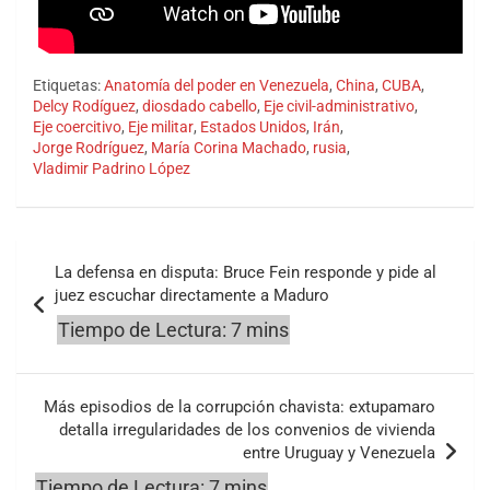
Etiquetas:
Anatomía del poder en Venezuela
,
China
,
CUBA
,
Delcy Rodíguez
,
diosdado cabello
,
Eje civil-administrativo
,
Eje coercitivo
,
Eje militar
,
Estados Unidos
,
Irán
,
Jorge Rodríguez
,
María Corina Machado
,
rusia
,
Vladimir Padrino López
Navegación
La defensa en disputa: Bruce Fein responde y pide al
de
juez escuchar directamente a Maduro
entradas
Más episodios de la corrupción chavista: extupamaro
detalla irregularidades de los convenios de vivienda
entre Uruguay y Venezuela