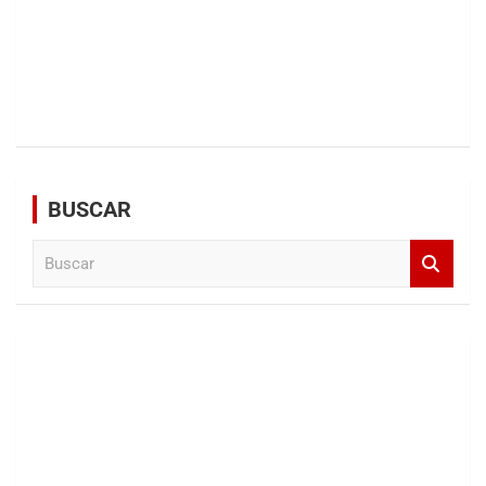
BUSCAR
B
u
s
c
a
r