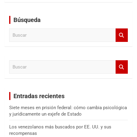
Búsqueda
B
u
s
c
a
B
r
u
s
c
a
Entradas recientes
r
Siete meses en prisión federal: cómo cambia psicológica
y jurídicamente un exjefe de Estado
Los venezolanos más buscados por EE. UU. y sus
recompensas