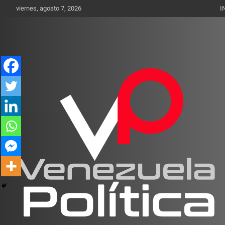
Saltar
viernes, agosto 7, 2026
I
al
contenido