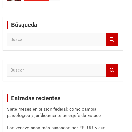
Búsqueda
B
u
s
c
a
B
r
u
s
c
a
Entradas recientes
r
Siete meses en prisión federal: cómo cambia
psicológica y jurídicamente un exjefe de Estado
Los venezolanos más buscados por EE. UU. y sus