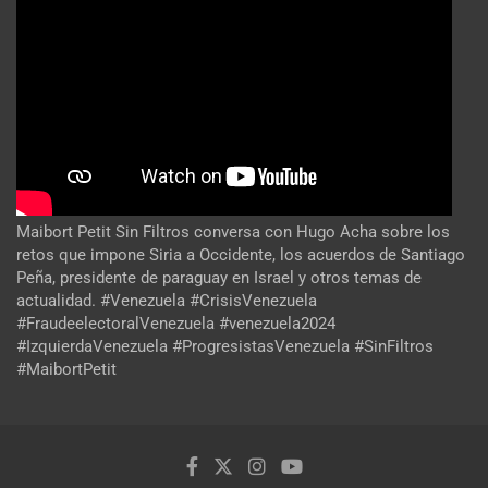
Maibort Petit Sin Filtros conversa con Hugo Acha sobre los
retos que impone Siria a Occidente, los acuerdos de Santiago
Peña, presidente de paraguay en Israel y otros temas de
actualidad. #Venezuela #CrisisVenezuela
#FraudeelectoralVenezuela #venezuela2024
#IzquierdaVenezuela #ProgresistasVenezuela #SinFiltros
#MaibortPetit