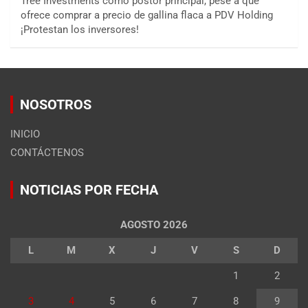
Tree Investments como postor principal, pese a que
ofrece comprar a precio de gallina flaca a PDV Holding
¡Protestan los inversores!
NOSOTROS
INICIO
CONTÁCTENOS
NOTICIAS POR FECHA
AGOSTO 2026
L
M
X
J
V
S
D
1
2
3
4
5
6
7
8
9