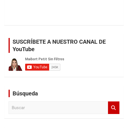
SUSCRÍBETE A NUESTRO CANAL DE
YouTube
Búsqueda
B
u
s
c