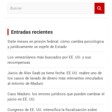
a
B
r
u
s
c
a
Entradas recientes
r
Siete meses en prisión federal: cómo cambia psicológica
y jurídicamente un exjefe de Estado
Los venezolanos más buscados por EE. UU. y sus
recompensas
Juicio de Alex Saab ya tiene fecha: EE.UU. reabre uno de
los casos de lavado de dinero más relevantes vinculados
al entorno de Maduro
Caso Maduro: los errores jurídicos que pueden cambiar el
juicio en EE. UU.
Congreso de EE. UU. intensifica la fiscalización sobre