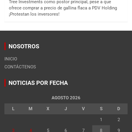
Tree Investments como postor principal, pese a que
ofrece comprar a precio de gallina flaca a PDV Holding
¡Protestan los inversores!
NOSOTROS
INICIO
CONTÁCTENOS
NOTICIAS POR FECHA
AGOSTO 2026
L
M
X
J
V
S
D
1
2
3
4
5
6
7
8
9