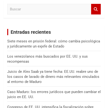
a
B
r
u
s
c
a
Entradas recientes
r
Siete meses en prisión federal: cómo cambia psicológica
y jurídicamente un exjefe de Estado
Los venezolanos más buscados por EE. UU. y sus
recompensas
Juicio de Alex Saab ya tiene fecha: EE.UU. reabre uno de
los casos de lavado de dinero más relevantes vinculados
al entorno de Maduro
Caso Maduro: los errores jurídicos que pueden cambiar el
juicio en EE. UU.
Congreso de EE. UU. intensifica la fiscalización sobre