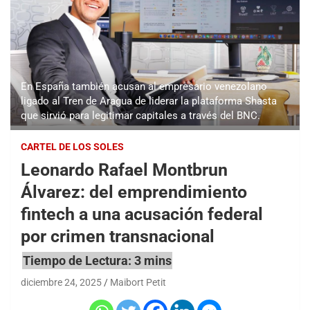
En España también acusan al empresario venezolano
ligado al Tren de Aragua de liderar la plataforma Shasta
que sirvió para legitimar capitales a través del BNC.
CARTEL DE LOS SOLES
Leonardo Rafael Montbrun
Álvarez: del emprendimiento
fintech a una acusación federal
por crimen transnacional
diciembre 24, 2025
Maibort Petit