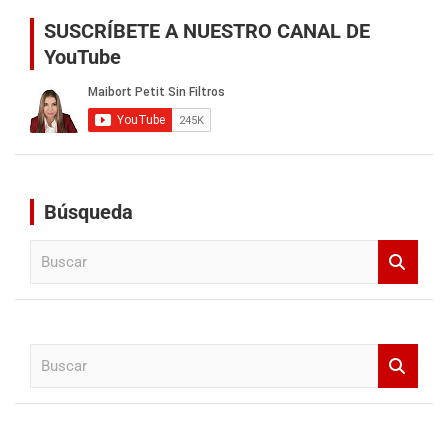
SUSCRÍBETE A NUESTRO CANAL DE
YouTube
Búsqueda
B
u
s
c
a
B
r
u
s
c
a