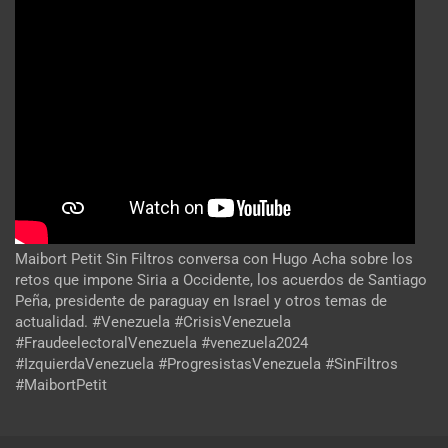
Maibort Petit Sin Filtros conversa con Hugo Acha sobre los
retos que impone Siria a Occidente, los acuerdos de Santiago
Peña, presidente de paraguay en Israel y otros temas de
actualidad. #Venezuela #CrisisVenezuela
#FraudeelectoralVenezuela #venezuela2024
#IzquierdaVenezuela #ProgresistasVenezuela #SinFiltros
#MaibortPetit