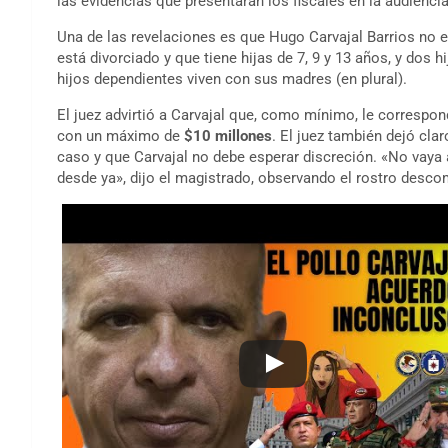
las evidencias que presentarán los fiscales en la audiencia
Una de las revelaciones es que Hugo Carvajal Barrios no e
está divorciado y que tiene hijas de 7, 9 y 13 años, y dos
hijos dependientes viven con sus madres (en plural).
El juez advirtió a Carvajal que, como mínimo, le correspo
con un máximo de
$10 millones
. El juez también dejó cla
caso y que Carvajal no debe esperar discreción. «No vaya 
desde ya», dijo el magistrado, observando el rostro desco