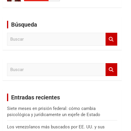
Búsqueda
B
u
s
c
a
B
r
u
s
c
a
Entradas recientes
r
Siete meses en prisión federal: cómo cambia
psicológica y jurídicamente un exjefe de Estado
Los venezolanos más buscados por EE. UU. y sus