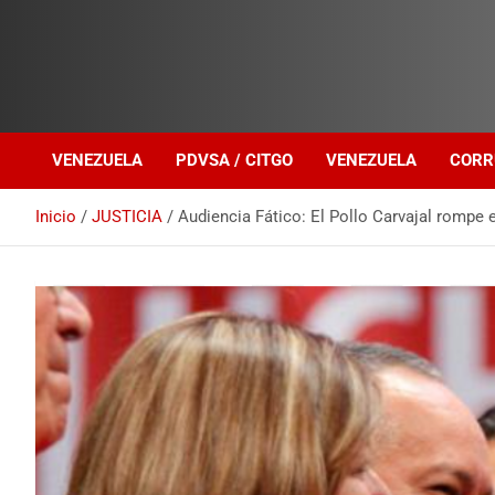
Investigación sobre Crimen Organizado Transnacional
Venezuela Política
VENEZUELA
PDVSA / CITGO
VENEZUELA
CORR
Inicio
JUSTICIA
Audiencia Fático: El Pollo Carvajal rompe e