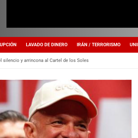
UPCIÓN
LAVADO DE DINERO
IRÁN / TERRORISMO
UNI
l silencio y arrincona al Cartel de los Soles