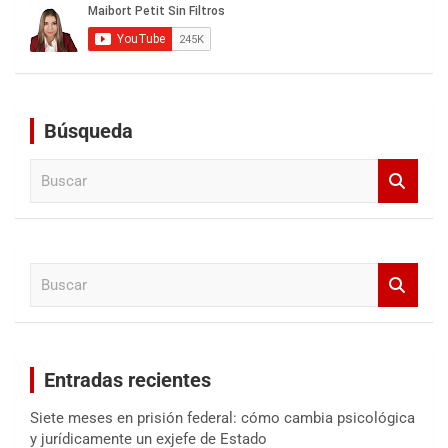
Búsqueda
B
u
s
c
a
B
r
u
s
c
a
Entradas recientes
r
Siete meses en prisión federal: cómo cambia psicológica
y jurídicamente un exjefe de Estado