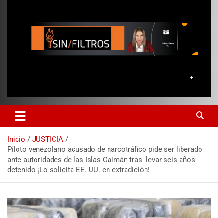
Inicio
JUSTICIA
Piloto venezolano acusado de narcotráfico pide ser liberado
ante autoridades de las Islas Caimán tras llevar seis años
detenido ¡Lo solicita EE. UU. en extradición!