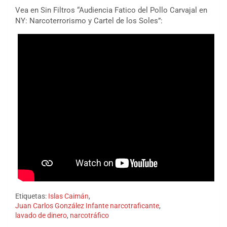
Vea en Sin Filtros “Audiencia Fatico del Pollo Carvajal en
NY: Narcoterrorismo y Cartel de los Soles”:
Etiquetas:
Islas Caimán
,
Juan Carlos González Infante narcotraficante
,
lavado de dinero
,
narcotráfico