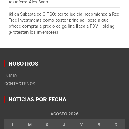
testaferro Alex Saab
jkl
en
Subasta de CITGO: perito judicial recomienda a Red
Tree Investments como postor principal, pese a que
ofrece comprar a precio de gallina flaca a PDV Holding
¡Protestan los inversores!
NOSOTROS
INICIO
CONTÁCTENOS
NOTICIAS POR FECHA
AGOSTO 2026
L
M
X
J
V
S
D