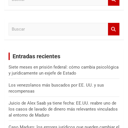
u
s
c
a
B
r
u
s
c
a
Entradas recientes
r
Siete meses en prisión federal: cómo cambia psicológica
y jurídicamente un exjefe de Estado
Los venezolanos más buscados por EE. UU. y sus
recompensas
Juicio de Alex Saab ya tiene fecha: EE.UU. reabre uno de
los casos de lavado de dinero más relevantes vinculados
al entorno de Maduro
Caso Maduro: los errores jurídicos que pueden cambiar el