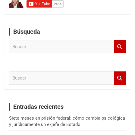
Búsqueda
B
u
s
c
a
B
r
u
s
c
a
Entradas recientes
r
Siete meses en prisión federal: cómo cambia psicológica
y jurídicamente un exjefe de Estado