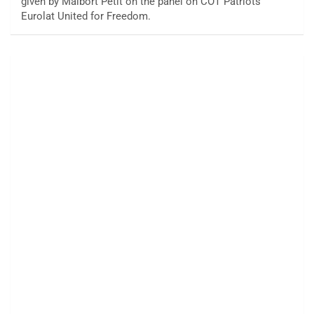
given by Maibort Petit on the panel on COT Patriots
Eurolat United for Freedom.