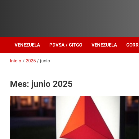
Investigación sobre Crimen Organizado Transnacional
Venezuela Política
VENEZUELA
PDVSA / CITGO
VENEZUELA
CORR
Inicio
2025
junio
Mes:
junio 2025