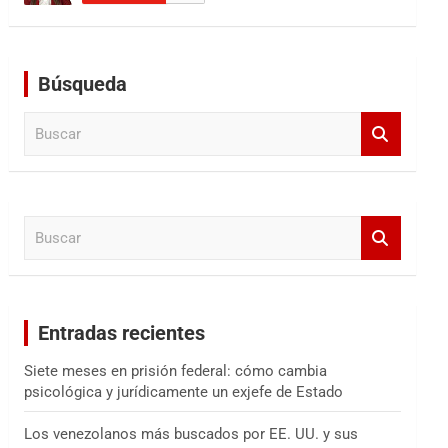
Búsqueda
B
u
s
c
a
B
r
u
s
c
a
Entradas recientes
r
Siete meses en prisión federal: cómo cambia
psicológica y jurídicamente un exjefe de Estado
Los venezolanos más buscados por EE. UU. y sus