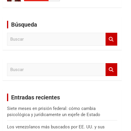
Búsqueda
B
u
s
c
a
B
r
u
s
c
a
Entradas recientes
r
Siete meses en prisión federal: cómo cambia
psicológica y jurídicamente un exjefe de Estado
Los venezolanos más buscados por EE. UU. y sus