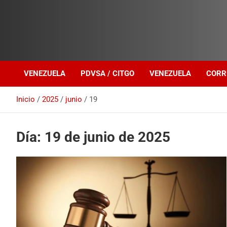
Investigación sobre Crimen Organizado Transnacional
Venezuela Política
VENEZUELA
PDVSA / CITGO
VENEZUELA
CORR
Inicio
2025
junio
19
Día:
19 de junio de 2025