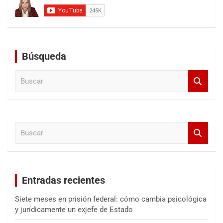
Búsqueda
B
u
s
c
a
B
r
u
s
c
a
Entradas recientes
r
Siete meses en prisión federal: cómo cambia psicológica
y jurídicamente un exjefe de Estado