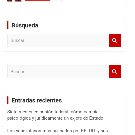
Búsqueda
B
u
s
c
a
B
r
u
s
c
a
Entradas recientes
r
Siete meses en prisión federal: cómo cambia
psicológica y jurídicamente un exjefe de Estado
Los venezolanos más buscados por EE. UU. y sus