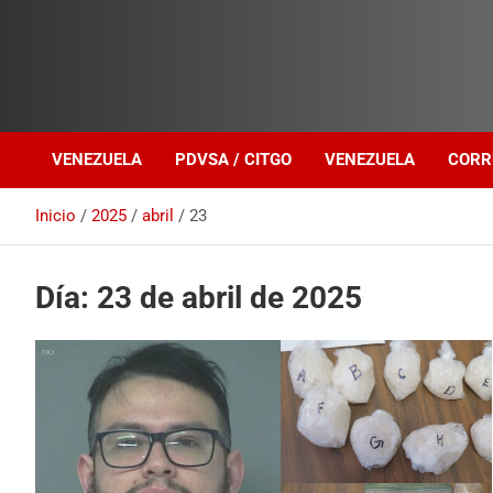
Investigación sobre Crimen Organizado Transnacional
Venezuela Política
VENEZUELA
PDVSA / CITGO
VENEZUELA
CORR
Inicio
2025
abril
23
Día:
23 de abril de 2025