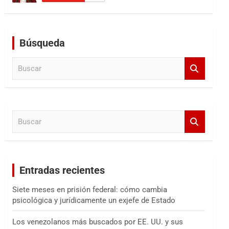
Búsqueda
B
u
s
c
a
B
r
u
s
c
a
Entradas recientes
r
Siete meses en prisión federal: cómo cambia
psicológica y jurídicamente un exjefe de Estado
Los venezolanos más buscados por EE. UU. y sus