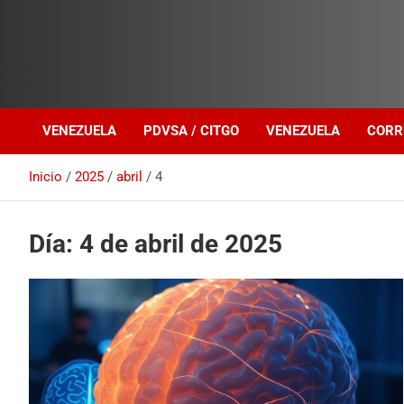
Investigación sobre Crimen Organizado Transnacional
Venezuela Política
VENEZUELA
PDVSA / CITGO
VENEZUELA
CORR
Inicio
2025
abril
4
Día:
4 de abril de 2025