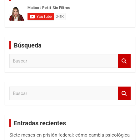
Búsqueda
B
u
s
c
a
B
r
u
s
c
a
Entradas recientes
r
Siete meses en prisión federal: cómo cambia psicológica