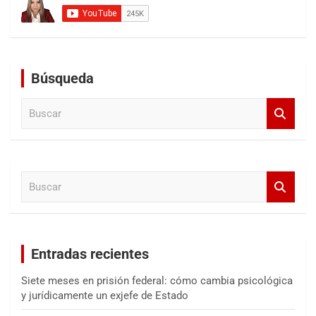
Búsqueda
B
u
s
c
a
B
r
u
s
c
a
Entradas recientes
r
Siete meses en prisión federal: cómo cambia psicológica
y jurídicamente un exjefe de Estado