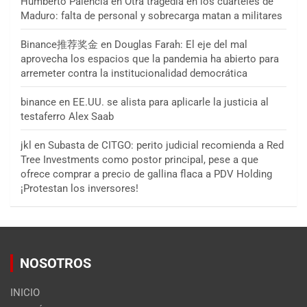
Humberto Palencia
en
Otra tragedia en los cuarteles de
Maduro: falta de personal y sobrecarga matan a militares
Binance推荐奖金
en
Douglas Farah: El eje del mal
aprovecha los espacios que la pandemia ha abierto para
arremeter contra la institucionalidad democrática
binance
en
EE.UU. se alista para aplicarle la justicia al
testaferro Alex Saab
jkl
en
Subasta de CITGO: perito judicial recomienda a Red
Tree Investments como postor principal, pese a que
ofrece comprar a precio de gallina flaca a PDV Holding
¡Protestan los inversores!
NOSOTROS
INICIO