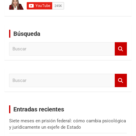
Búsqueda
B
u
s
c
a
B
r
u
s
c
a
Entradas recientes
r
Siete meses en prisión federal: cómo cambia psicológica
y jurídicamente un exjefe de Estado