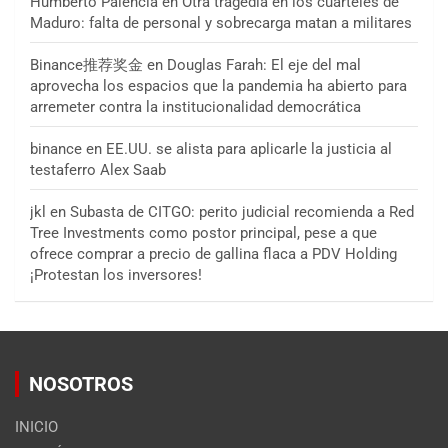
Humberto Palencia
en
Otra tragedia en los cuarteles de
Maduro: falta de personal y sobrecarga matan a militares
Binance推荐奖金
en
Douglas Farah: El eje del mal
aprovecha los espacios que la pandemia ha abierto para
arremeter contra la institucionalidad democrática
binance
en
EE.UU. se alista para aplicarle la justicia al
testaferro Alex Saab
jkl
en
Subasta de CITGO: perito judicial recomienda a Red
Tree Investments como postor principal, pese a que
ofrece comprar a precio de gallina flaca a PDV Holding
¡Protestan los inversores!
NOSOTROS
INICIO