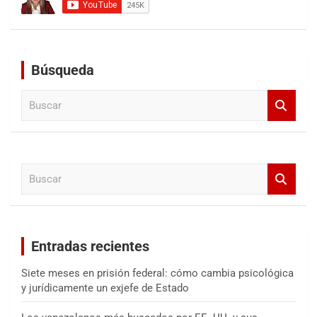
Búsqueda
B
u
s
c
a
B
r
u
s
c
a
Entradas recientes
r
Siete meses en prisión federal: cómo cambia psicológica
y jurídicamente un exjefe de Estado